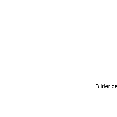
Bilder d
Copyright © 2020 by
Sebastian Burger
| Letzte Änderung: 29.01.2