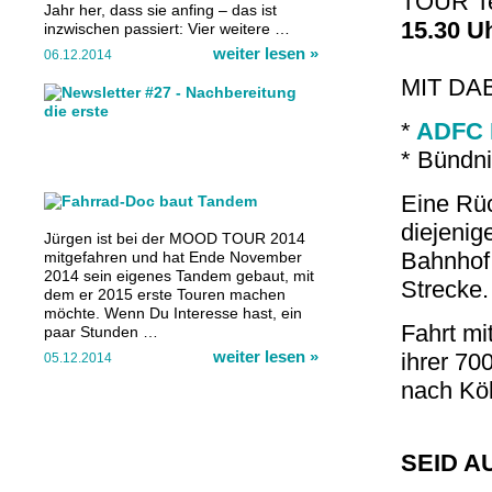
TOUR T
Jahr her, dass sie anfing – das ist
15.30 U
inzwischen passiert: Vier weitere …
weiter lesen
»
06.12.2014
MIT DAB
*
ADFC 
* Bündni
Eine Rü
diejenig
Jürgen ist bei der MOOD TOUR 2014
Bahnhof 
mitgefahren und hat Ende November
2014 sein eigenes Tandem gebaut, mit
Strecke.
dem er 2015 erste Touren machen
möchte. Wenn Du Interesse hast, ein
Fahrt m
paar Stunden …
weiter lesen
»
ihrer 70
05.12.2014
nach Köl
SEID A