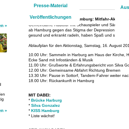
Presse-Material
Aus
Veröffentlichungen
16.8.2014 MOOD TOUR Hamburg: Mitfahr-Aktion
Gemeinsame Radtour mit Schauspieler und Sänger Sil
sen
»
ab Hamburg gegen das Stigma der Depression: Jung un
gesund und erkrankt radeln, haben Spaß und setzen e
Ablaufplan für den Aktionstag, Samstag, 16. August 20
10.00 Uhr: Sammeln in Harburg am Haus der Kirche, Hö
Ecke Sand mit Infoständen & Musik
11.00 Uhr: Grußworte & Erfahrungsbericht von Silva G
12.00 Uhr: Gemeinsame Abfahrt Richtung Bremen
13.30 Uhr: Pause in Sottorf, Tandem-Fahrer weiter n
18.00 Uhr: Rückankunft in Hamburg
d
fen
MIT DABEI:
tig
*
Brücke Harburg
*
Silva Gonzalez
sen
»
*
KISS Hamburg
* Liste wächst!