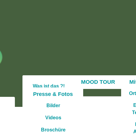
MOOD TOUR
Mi
Was ist das ?!
Or
Presse & Fotos
Depression &
Selbsthilfe
E
Bilder
T
Archiv: MT 2012
Videos
Broschüre
A