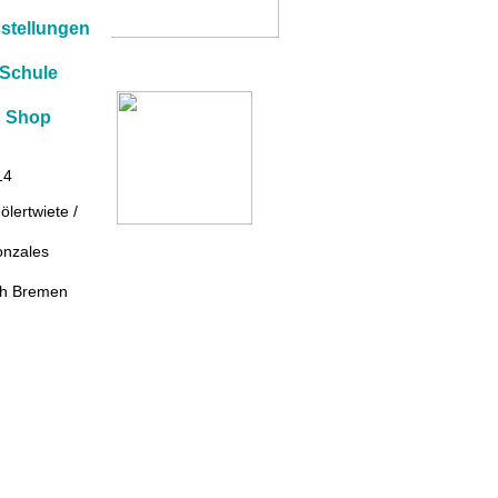
stellungen
Schule
va Gonzalez
d alt,
Shop
in Zeichen.
14
lertwiete /
onzales
ach Bremen