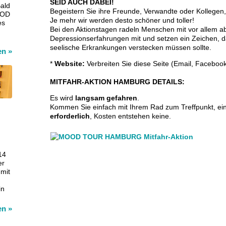
SEID AUCH DABEI!
ald
Begeistern Sie ihre Freunde, Verwandte oder Kollege
MOOD
Je mehr wir werden desto schöner und toller!
es
Bei den Aktionstagen radeln Menschen mit vor allem a
Depressionserfahrungen mit und setzen ein Zeichen, d
seelische Erkrankungen verstecken müssen sollte.
sen
»
*
Website:
Verbreiten Sie diese Seite (Email, Facebook, e
MITFAHR-AKTION HAMBURG DETAILS:
Es wird
langsam gefahren
.
Kommen Sie einfach mit Ihrem Rad zum Treffpunkt, e
erforderlich
, Kosten entstehen keine.
14
er
mit
in
sen
»