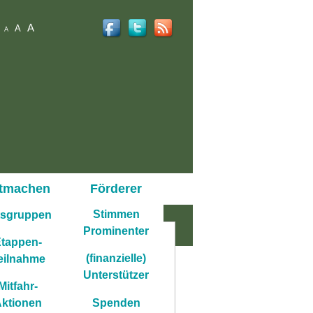
A
A
A
tmachen
Förderer
Stimmen
tsgruppen
Prominenter
tappen-
(finanzielle)
eilnahme
Unterstützer
Mitfahr-
ktionen
Spenden