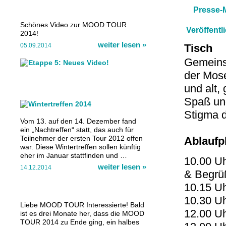
Presse-M
Schönes Video zur MOOD TOUR
Veröffent
23.7.20
2014!
weiter lesen
»
05.09.2014
Tisch
Gemeins
der Mose
und alt,
Spaß un
Stigma d
Vom 13. auf den 14. Dezember fand
ein „Nachtreffen“ statt, das auch für
Teilnehmer der ersten Tour 2012 offen
Ablaufpl
war. Diese Wintertreffen sollen künftig
eher im Januar stattfinden und …
10.00 U
weiter lesen
»
14.12.2014
& Begrü
10.15 Uh
10.30 Uh
Liebe MOOD TOUR Interessierte! Bald
12.00 U
ist es drei Monate her, dass die MOOD
TOUR 2014 zu Ende ging, ein halbes