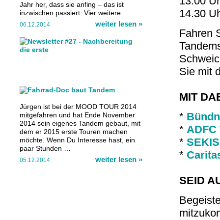
13.00 Uh
Jahr her, dass sie anfing – das ist
14.30 Uh
inzwischen passiert: Vier weitere …
weiter lesen
»
06.12.2014
Fahren 
Tandems 
Schweic
Sie mit 
MIT DA
Jürgen ist bei der MOOD TOUR 2014
*
Bündni
mitgefahren und hat Ende November
2014 sein eigenes Tandem gebaut, mit
*
ADFC 
dem er 2015 erste Touren machen
möchte. Wenn Du Interesse hast, ein
*
SEKIS 
paar Stunden …
*
Carita
weiter lesen
»
05.12.2014
SEID A
Begeiste
mitzuko