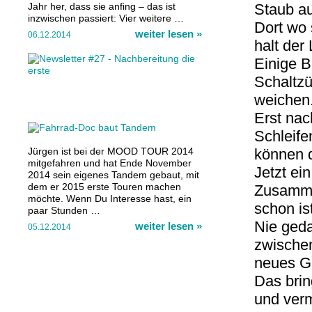
Jahr her, dass sie anfing – das ist
Staub a
inzwischen passiert: Vier weitere …
Dort wo
weiter lesen
»
06.12.2014
halt der
Einige 
Schaltzü
weichen
Erst nac
Schleife
Jürgen ist bei der MOOD TOUR 2014
können d
mitgefahren und hat Ende November
Jetzt ei
2014 sein eigenes Tandem gebaut, mit
dem er 2015 erste Touren machen
Zusamme
möchte. Wenn Du Interesse hast, ein
schon is
paar Stunden …
Nie geda
weiter lesen
»
05.12.2014
zwischen
neues G
Das brin
und verm