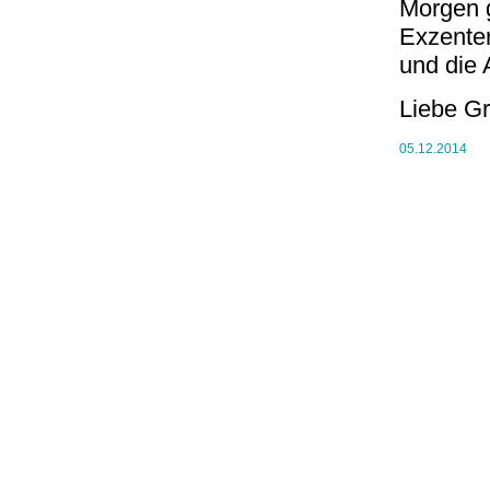
Morgen g
Exzenter
und die 
Liebe G
05.12.2014
Copyright © 2020 by Sebastian Burger | Letzte Änderung: 29.01.20