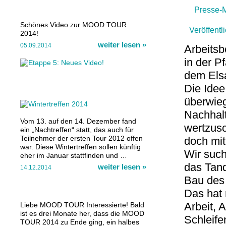
Presse-M
Schönes Video zur MOOD TOUR
Veröffent
Tandem
2014!
weiter lesen
»
05.09.2014
Arbeitsb
in der P
dem Els
Die Idee
überwie
Nachhalt
Vom 13. auf den 14. Dezember fand
wertzusc
ein „Nachtreffen“ statt, das auch für
Teilnehmer der ersten Tour 2012 offen
doch mit
war. Diese Wintertreffen sollen künftig
Wir suc
eher im Januar stattfinden und …
das Tan
weiter lesen
»
14.12.2014
Bau des
Das hat
Arbeit, A
Liebe MOOD TOUR Interessierte! Bald
ist es drei Monate her, dass die MOOD
Schleif
TOUR 2014 zu Ende ging, ein halbes